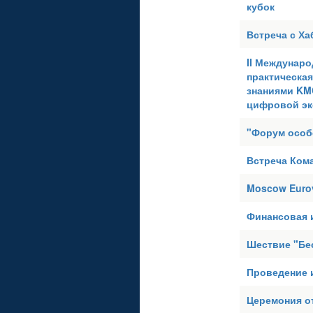
кубок
Встреча с Х
II Междунаро
практическа
знаниями KM
цифровой эк
"Форум особ
Встреча Ком
Moscow Eurov
Финансовая 
Шествие "Бе
Проведение 
Церемония о