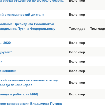
 среди студентов по футболу сезона
Волонтер
ий экономический диктант
Волонтер
ослание Президента Российской
ладимира Путина Федеральному
Тимлидер
Тим-лид
ы 2020
Волонтер
друзей"
Волонтер
ии
Волонтер
ращениями
Волонтер
ский чемпионат по компьютерному
Волонтер
среди пенсионеров
тенда и работа на МФД
Волонтер
ресс-конференция Владимира Путина