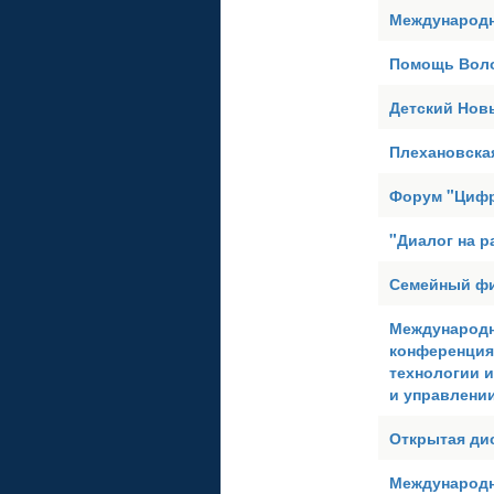
Международн
Помощь Воло
Детский Нов
Плехановска
Форум "Цифро
"Диалог на 
Семейный ф
Международн
конференция
технологии и
и управлени
Открытая дис
Международн