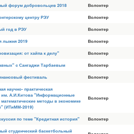
ый форум добровольцев 2018
Волонтер
нтерскому центру РЭУ
Волонтер
ый год в РЭУ
Волонтер
я лыжня 2019
Волонтер
визация: от хайпа к делу"
Волонтер
равных" с Сангаджи Тарбаевым
Волонтер
инансовый фестиваль
Волонтер
ая научно- практическая
 им. А.И.Китова "Информационные
Волонтер
 математические методы в экономике
и" (ИТиММ-2019)
куссия по теме "Кредитная история"
Волонтер
ый студенческий баскетбольный
Волонтер