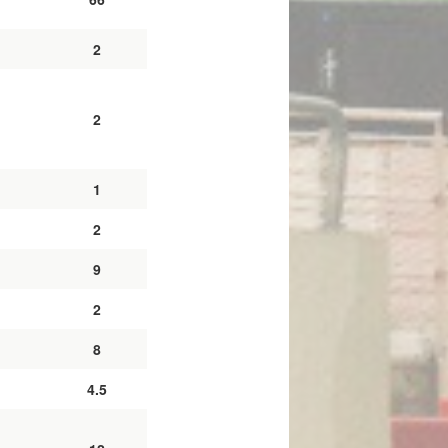
2
2
1
2
9
2
8
4.5