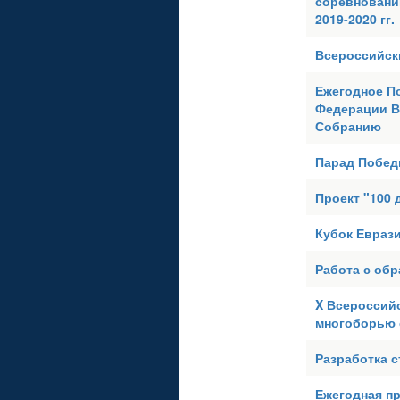
соревнований
2019-2020 гг.
Всероссийск
Ежегодное П
Федерации В
Собранию
Парад Побед
Проект "100 
Кубок Евраз
Работа с об
X Всероссий
многоборью 
Разработка с
Ежегодная п