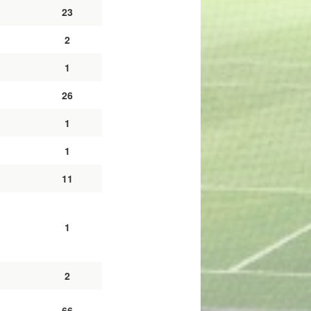
23
2
1
26
1
1
11
1
2
66