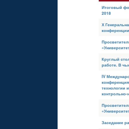
Итоговый фо
2018
Х Генеральн
конференции
Просветител
«Университе
Круглый стол
работе. В чь
IV Междунаро
конференция
технологии 
контрольно-
Просветител
«Университет
Заседание р