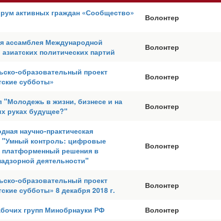
рум активных граждан «Сообщество»
Волонтер
ая ассамблея Международной
Волонтер
 азиатских политических партий
ьско-образовательный проект
Волонтер
тские субботы»
 "Молодежь в жизни, бизнесе и на
Волонтер
их руках будущее?"
дная научно-практическая
 "Умный контроль: цифровые
Волонтер
и платформенный решения в
надзорной деятельности"
ьско-образовательный проект
Волонтер
ские субботы» 8 декабря 2018 г.
абочих групп Минобрнауки РФ
Волонтер