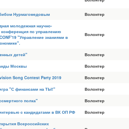
абибом Нурмагомедовым
Волонтер
дная молодежная научно-
я конференция по управлению
Волонтер
CONF'19 "Управление знаниями в
ономике".
енных детей"
Волонтер
анды Москвы
Волонтер
ision Song Contest Party 2019
Волонтер
игра "С финансами на ТЫ!"
Волонтер
ссмертного полка"
Волонтер
интервью с кандидатами в ВК ОП РФ
Волонтер
ткрытия Всероссийских