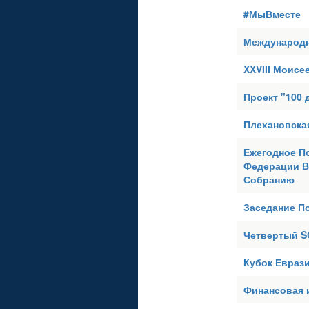
#МыВместе
Международн
XXVIII Моисе
Проект "100 
Плехановска
Ежегодное П
Федерации В
Собранию
Заседание П
Четвертый S
Кубок Евраз
Финансовая 