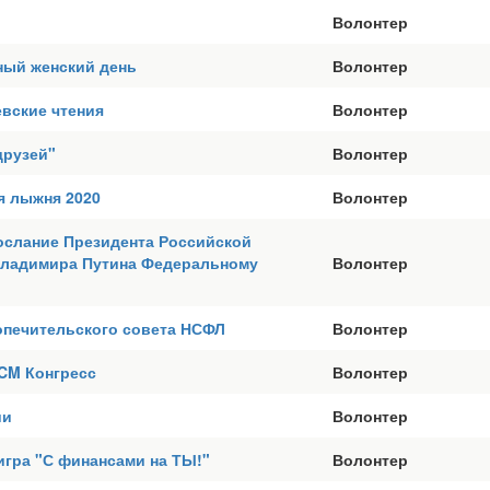
Волонтер
ый женский день
Волонтер
евские чтения
Волонтер
друзей"
Волонтер
я лыжня 2020
Волонтер
ослание Президента Российской
ладимира Путина Федеральному
Волонтер
опечительского совета НСФЛ
Волонтер
CM Конгресс
Волонтер
ии
Волонтер
игра "С финансами на ТЫ!"
Волонтер