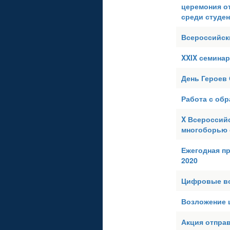
церемония о
среди студен
Всероссийск
XXIX семинар
День Героев 
Работа с об
X Всероссий
многоборью 
Ежегодная п
2020
Цифровые во
Возложение ц
Акция отправ