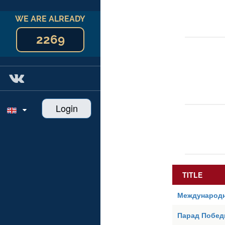
WE ARE ALREADY
2269
Login
TITLE
Международн
Парад Побед