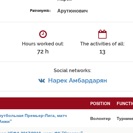
Арутюнович
Patronymic:
Hours worked out:
The activities of all:
72 h
13
Social networks:
Нарек Амбардарян
POSITION
FUNCTI
футбольная Премьер-Лига, матч
Волонтер
Турник
"Анжи"