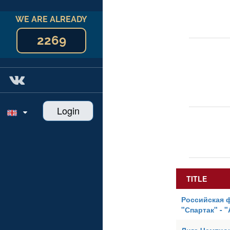
WE ARE ALREADY
2269
Login
TITLE
Российская 
"Спартак" - 