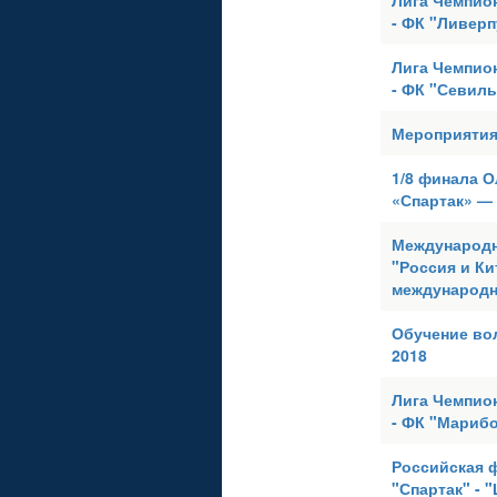
Лига Чемпион
- ФК "Ливерп
Лига Чемпион
- ФК "Севиль
Мероприятия 
1/8 финала О
«Спартак» —
Международн
"Россия и Ки
международн
Обучение во
2018
Лига Чемпион
- ФК "Мариб
Российская 
"Спартак" - 